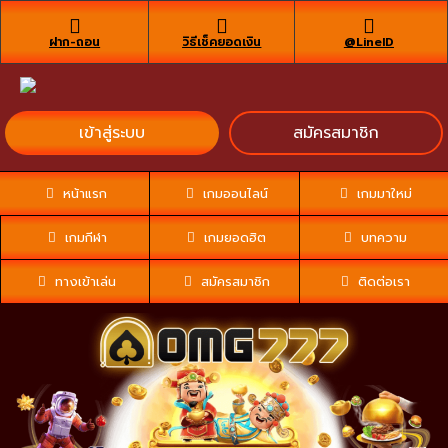
ฝาก-ถอน
วิธีเช็คยอดเงิน
@LineID
เข้าสู่ระบบ
สมัครสมาชิก
หน้าแรก
เกมออนไลน์
เกมมาใหม่
เกมกีฬา
เกมยอดฮิต
บทความ
ทางเข้าเล่น
สมัครสมาชิก
ติดต่อเรา